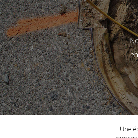
No
en
Une éq