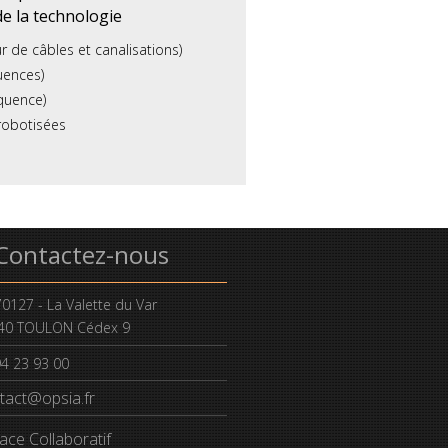
de la technologie
 de câbles et canalisations)
uences)
quence)
 robotisées
Contactez-nous
0127 - La Valette du Var
40 TOULON Cédex 9
94 23 93 00
tact@opsia.fr
ace Collaboratif