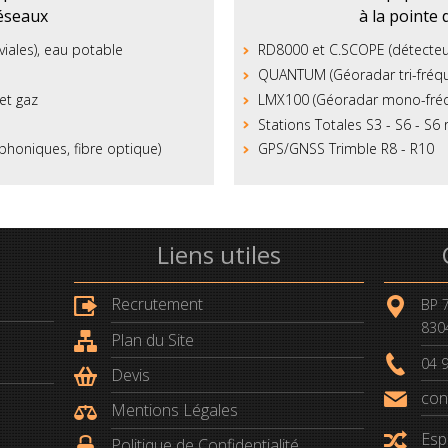
éseaux
à la pointe 
iales), eau potable
RD8000 et C.SCOPE (détecteur
QUANTUM (Géoradar tri-fréq
 et gaz
LMX100 (Géoradar mono-fré
Stations Totales S3 - S6 - S6
honiques, fibre optique)
GPS/GNSS Trimble R8 - R10
Liens utiles
Recrutement
BP 7
830
Plan du Site
04 
Devis
con
Mentions Légales
Esp
Politique de Confidentialité